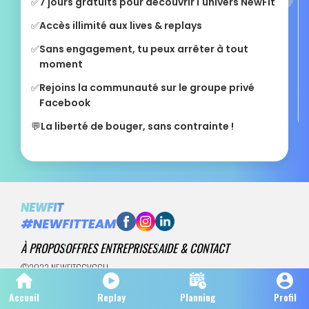
✅
7 jours gratuits pour découvrir l'univers NewFit
✅
Accès illimité aux lives & replays
✅
Sans engagement, tu peux arrêter à tout
moment
✅
Rejoins la communauté sur le groupe privé
Facebook
💬
La liberté de bouger, sans contrainte !
À PROPOS
OFFRES ENTREPRISES
AIDE & CONTACT
©2022 NEWFIT
CGV
CGU
Accueil
Replay
Planning
Profil