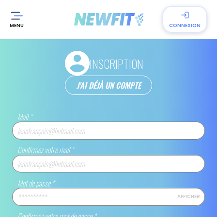
login
MENU
CONNEXION
INSCRIPTION
J'AI DÉJÀ UN COMPTE
Mail
*
Confirmez votre mail
*
Mot de passe
*
AFFICHER
Confirmez votre mot de passe
*