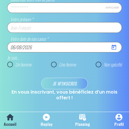
AFFICHER
Votre prénom
*
Votre date de naissance
*
Je suis...
Un homme
Une femme
Non spécifié
JE M'INSCRIS
En vous inscrivant, vous bénéficiez d’un mois
offert !
Accueil
Replay
Planning
Profil